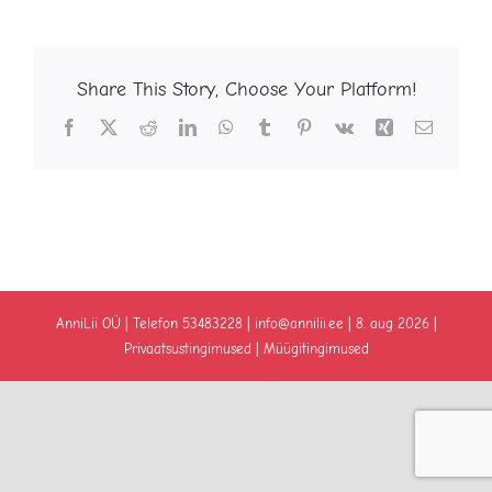
Share This Story, Choose Your Platform!
Facebook
X
Reddit
LinkedIn
WhatsApp
Tumblr
Pinterest
Vk
Xing
Email
AnniLii OÜ | Telefon
53483228
| info@annilii.ee | 8. aug 2026 |
Privaatsustingimused
|
Müügitingimused