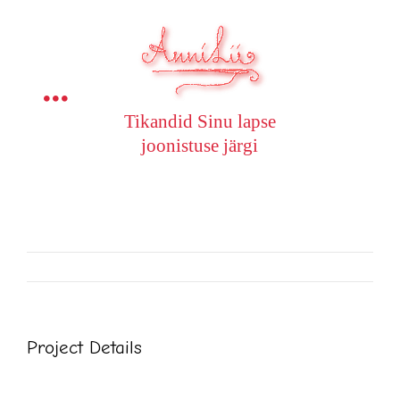
Skip
to
content
Toggle
Tikandid Sinu lapse
joonistuse järgi
Navigation
Avaleht
Eritellimused
Tehtud tööd
Huvitav teada
Project Details
Kontakt